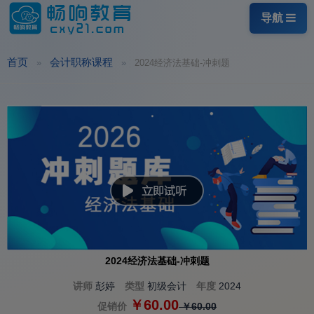
导航
首页
会计职称课程
2024经济法基础-冲刺题
2024经济法基础-冲刺题
讲师
彭婷
类型
初级会计
年度
2024
￥60.00
促销价
￥60.00