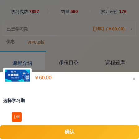
学习次数
7897
销量
590
累计评价
176
已选学习期
【1年】(￥60.00)
优惠
VIP8.8折
课程目录
课程题库
课程介绍
2023冲刺题库
￥60.00
×
选择学习期
1年
确认
立即购买